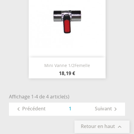
Mini Vanne 1/2Femelle
18,19 €
Affichage 1-4 de 4 article(s)
1
Précédent
Suivant


Retour en haut
