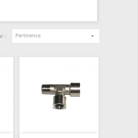
Pertinence

r :