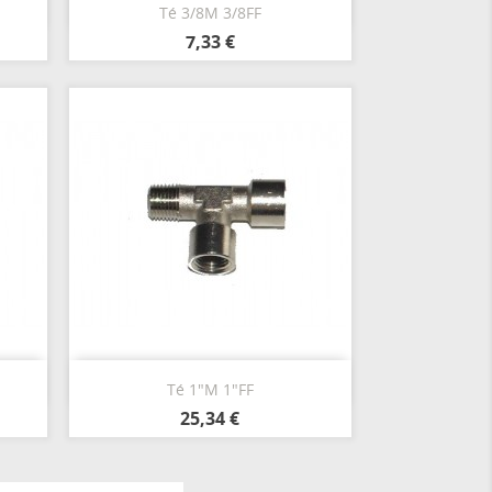
Aperçu rapide

Té 3/8M 3/8FF
7,33 €
Aperçu rapide

Té 1"M 1"FF
25,34 €