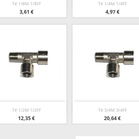
Aperçu rapide
Aperçu rapide


Té 1/8M 1/8FF
Té 1/4M 1/4FF
3,61 €
4,97 €
Aperçu rapide
Aperçu rapide


Té 1/2M 1/2FF
Té 3/4M 3/4FF
12,35 €
20,64 €