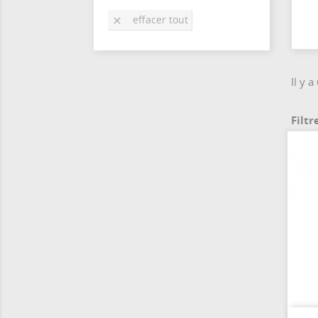
effacer tout

Il y a
Filtr