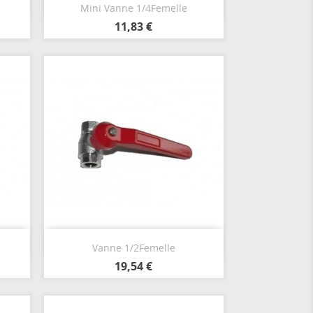
Aperçu rapide

Mini Vanne 1/4Femelle
11,83 €
Aperçu rapide

Vanne 1/2Femelle
19,54 €