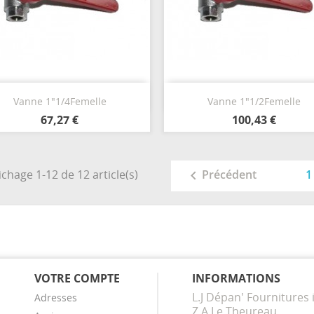
Aperçu rapide
Aperçu rapide


Vanne 1"1/4Femelle
Vanne 1"1/2Femelle
67,27 €
100,43 €
ichage 1-12 de 12 article(s)
1
Précédent

VOTRE COMPTE
INFORMATIONS
L.J Dépan' Fournitures 
Adresses
Z.A Le Theureau