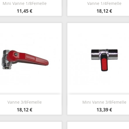
Aperçu rapide
Aperçu rapide


Mini Vanne 1/8Femelle
Vanne 1/4Femelle
11,45 €
18,12 €
Aperçu rapide
Aperçu rapide


Vanne 3/8Femelle
Mini Vanne 3/8Femelle
18,12 €
13,39 €