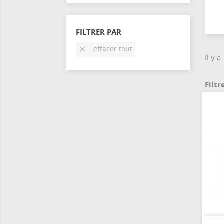
FILTRER PAR
effacer tout

Il y a
Filtr