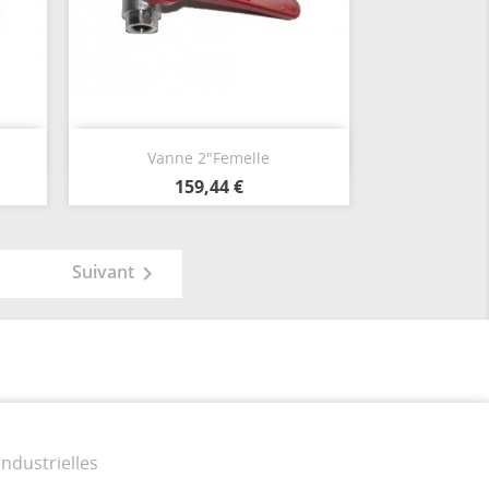
Aperçu rapide

Vanne 2"Femelle
159,44 €
Suivant

industrielles