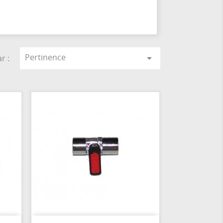
Pertinence

r :